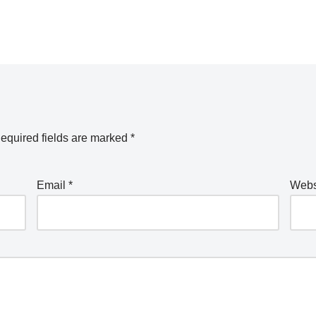
equired fields are marked
*
Email
*
Webs