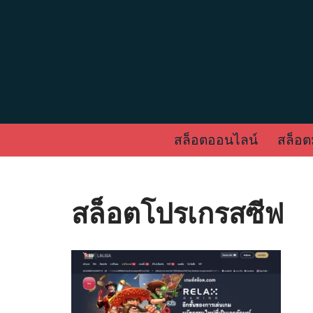
Skip
to
content
สล็อตออนไลน์
สล็อต
สล็อตโปรเกรสซีฟ