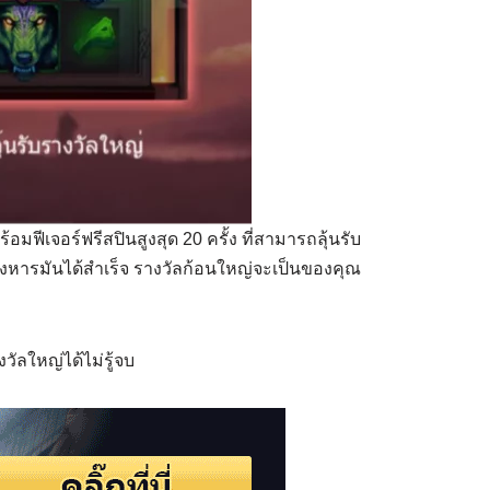
ฟีเจอร์ฟรีสปินสูงสุด 20 ครั้ง ที่สามารถลุ้นรับ
รถสังหารมันได้สำเร็จ รางวัลก้อนใหญ่จะเป็นของคุณ
วัลใหญ่ได้ไม่รู้จบ